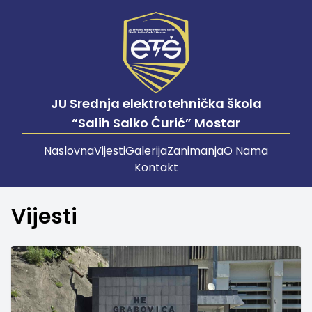
JU Srednja elektrotehnička škola
“Salih Salko Ćurić” Mostar
Naslovna
Vijesti
Galerija
Zanimanja
O Nama
Kontakt
Vijesti