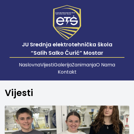
JU Srednja elektrotehnička škola
“Salih Salko Ćurić” Mostar
Naslovna
Vijesti
Galerija
Zanimanja
O Nama
Kontakt
Vijesti