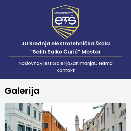
JU Srednja elektrotehnička škola
“Salih Salko Ćurić” Mostar
Naslovna
Vijesti
Galerija
Zanimanja
O Nama
Kontakt
Galerija