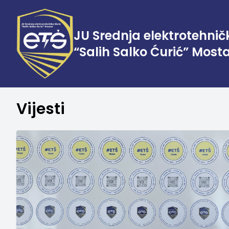
JU Srednja elektrotehnič
“Salih Salko Ćurić” Most
Vijesti