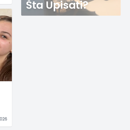
Šta Upisati?
2026