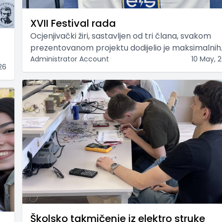
XVII Festival rada
Ocjenjivački žiri, sastavljen od tri člana, svakom
prezentovanom projektu dodijelio je maksimalnih
100 bodova!
Administrator Account
10 May, 
26
Školsko takmičenje iz elektro struke