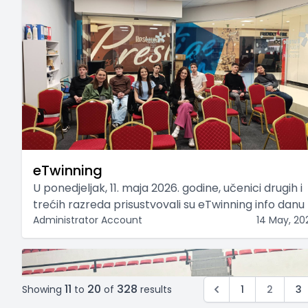
eTwinning
U ponedjeljak, 11. maja 2026. godine, učenici drugih i
trećih razreda prisustvovali su eTwinning info danu
Administrator Account
14 May, 20
11
20
328
Showing
to
of
results
1
2
3