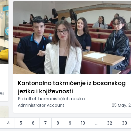
Kantonalno takmičenje iz bosanskog
jezika i književnosti
26
Fakultet humanističkih nauka
Administrator Account
05 May, 
4
5
6
7
8
9
10
...
32
33