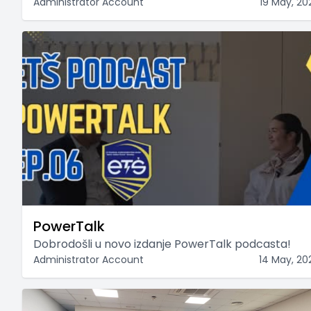
Administrator Account
19 May, 20
PowerTalk
Dobrodošli u novo izdanje PowerTalk podcasta!
Administrator Account
14 May, 20