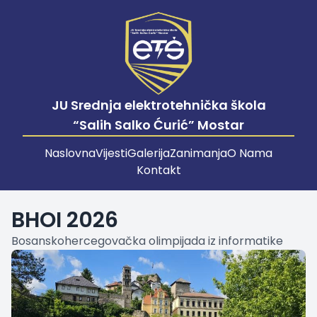
JU Srednja elektrotehnička škola
“Salih Salko Ćurić” Mostar
Naslovna
Vijesti
Galerija
Zanimanja
O Nama
Kontakt
BHOI 2026
Bosanskohercegovačka olimpijada iz informatike