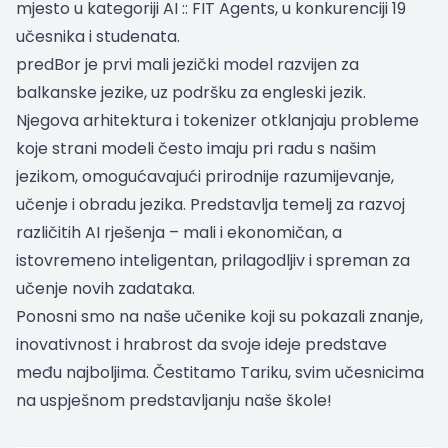
mjesto u kategoriji AI :: FIT Agents, u konkurenciji 19
učesnika i studenata.
predBor je prvi mali jezički model razvijen za
balkanske jezike, uz podršku za engleski jezik.
Njegova arhitektura i tokenizer otklanjaju probleme
koje strani modeli često imaju pri radu s našim
jezikom, omogućavajući prirodnije razumijevanje,
učenje i obradu jezika. Predstavlja temelj za razvoj
različitih AI rješenja – mali i ekonomičan, a
istovremeno inteligentan, prilagodljiv i spreman za
učenje novih zadataka.
Ponosni smo na naše učenike koji su pokazali znanje,
inovativnost i hrabrost da svoje ideje predstave
među najboljima. Čestitamo Tariku, svim učesnicima
na uspješnom predstavljanju naše škole!