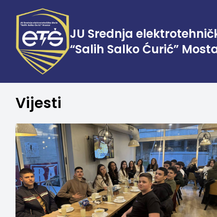
JU Srednja elektrotehnič
“Salih Salko Ćurić” Most
Vijesti