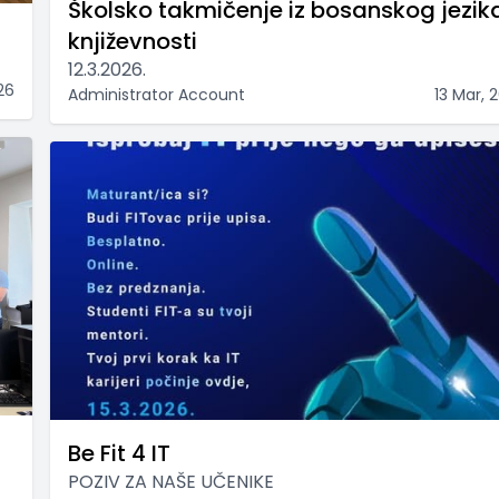
Školsko takmičenje iz bosanskog jezika
književnosti
12.3.2026.
26
Administrator Account
13 Mar, 
Be Fit 4 IT
POZIV ZA NAŠE UČENIKE