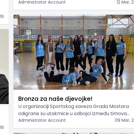
Administrator Account
12 Mar, 
26
Bronza za naše djevojke!
U organizaciji Sportskog saveza Grada Mostara
odigrane su utakmice u odbojci između timova
učenica srednjih škola.
Administrator Account
09 Mar, 
26