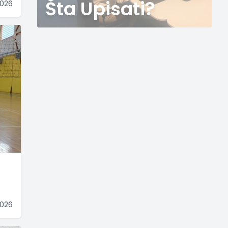
Šta Upisati?
2026
2026