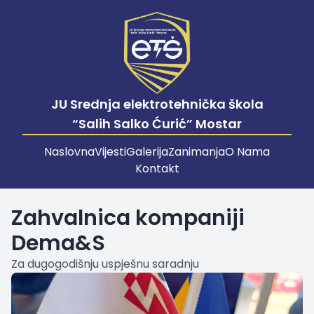
JU Srednja elektrotehnička škola
“Salih Salko Ćurić” Mostar
Naslovna
Vijesti
Galerija
Zanimanja
O Nama
Kontakt
Zahvalnica kompaniji
Dema&S
Za dugogodišnju uspješnu saradnju