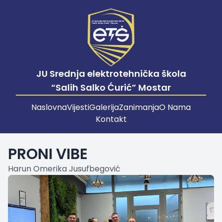
JU Srednja elektrotehnička škola
“Salih Salko Ćurić” Mostar
Naslovna
Vijesti
Galerija
Zanimanja
O Nama
Kontakt
PRONI VIBE
Harun Omerika Jusufbegović