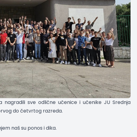
a nagradili sve odlične učenice i učenike
JU Srednja
rvog do četvrtog razreda.
jem naš su ponos i dika.