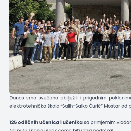
Danas smo svečano obilježili i prigodnim poklonim
elektrotehnička škola “Salih-Salko Ćurić” Mostar
od p
125 odličnih učenica i učenika
sa primjernim vladan
Na putu znanja uvijek ćemo biti vaša podrška!