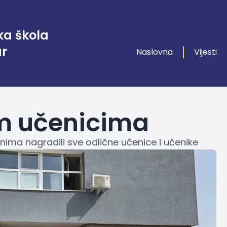
ka škola
ar
Naslovna
Vijesti
m učenicima
nima nagradili sve odlične učenice i učenike