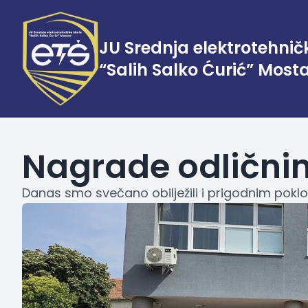
JU Srednja elektrotehnič
“Salih Salko Ćurić” Most
Nagrade odlični
Danas smo svečano obilježili i prigodnim poklo