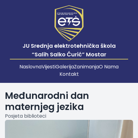
JU Srednja elektrotehnička škola
“Salih Salko Ćurić” Mostar
Naslovna
Vijesti
Galerija
Zanimanja
O Nama
Kontakt
Međunarodni dan
maternjeg jezika
Posjeta biblioteci