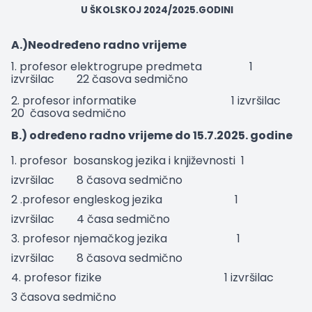
U ŠKOLSKOJ 2024/2025.GODINI
A.)Neodređeno radno vrijeme
1. profesor elektrogrupe predmeta
1
izvršilac
22 časova sedmično
2. profesor informatike
1 izvršilac
20
časova sedmično
B.) određeno radno vrijeme do 15.7.2025. godine
1. profesor
bosanskog jezika i književnosti
1
izvršilac
8 časova sedmično
2 .profesor engleskog jezika
1
izvršilac
4 časa sedmično
3. profesor njemačkog jezika
1
izvršilac
8 časova sedmično
4. profesor fizike
1 izvršilac
3 časova sedmično