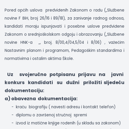
Pored općih uslova
predviđenih Zakonom o radu („Službene
novine F BiH, broj 26/16 i 89/18), za zanivanje radnog odnosa,
kandidati moraju ispunjavati i posebne uslove predviđene
Zakonom o srednjoškolskom odgoju i obrazovanju („Službene
novine HNK-a
„, broj. 8/00,4/04,5/04 i 8/06) , važećim
Nastavnim planom i programom, Pedagoškim standardima i
normativima i ostalim aktima Škole.
Uz
svojeručno potpisanu prijavu na
javni
konkurs
kandidati
su
dužni
priložiti sljedeću
dokumentaciju:
a) obavezna
dokumentacija:
-
kraću
biografiju ( navesti adresu i kontakt telefon)
-
diplomu o završenoj stručnoj
spremi
-
izvod iz matične knjige rođenih (u skladu sa zakonom)