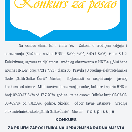
Na osnovu člana 62. i člana 96.
Zakona o srednjem odgoju i
obrazovanju (Službene novine HNK-a 8/00, 4/04, 5/04 i 8/06), člana 8 i 9.
Kolektivnog ugovora za djelatnost
srednjeg obrazovanja u HNK-a („Službene
novine HNK-a“ broj: 7/21 i 7/23), člana 36
Pravila JU Srednje elektrotehničke
škole „Salih-Salko Ćurić“ Mostar,
Saglasnosti za raspisivanje
javnog
konkursa od strane
Ministarstva obrazovanja, nauke, kulture i sporta HNK-a
broj: 02-30-1715/24 od 17.7.2024. godine , te na osnovu Odluke broj: 05-02-05-
30-485/24 od 9.8.2024. godine, Školski
odbor Javne ustanove
Srednje
r a s p i s u j e
elektrotehničke škole „Salih-Salko Ćurić“
Mostar
KONKURS
ZA PRIJEM ZAPOSLENIKA NA UPRAŽNJENA RADNA MJESTA