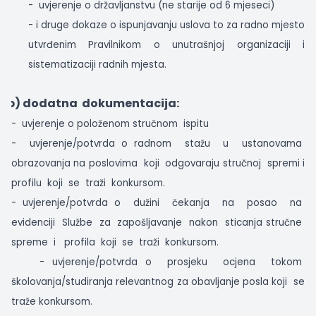
-
uvjerenje o državljanstvu (ne starije od 6 mjeseci)
- i druge dokaze o ispunjavanju uslova to za radno mjesto
utvrđenim Pravilnikom o unutrašnjoj organizaciji i
sistematizaciji radnih mjesta.
b) dodatna
dokumentacija:
-
uvjerenje o položenom stručnom
ispitu
-
uvjerenje/potvrda o radnom
stažu
u
ustanovama
obrazovanja na poslovima
koji
odgovaraju stručnoj
spremi i
profilu
koji
se
traži
konkursom.
- uvjerenje/potvrda o
dužini
čekanja
na
posao
na
evidenciji
Službe
za
zapošljavanje
nakon
sticanja stručne
spreme
i
profila
koji
se
traži
konkursom.
- uvjerenje/potvrda o
prosjeku
ocjena
tokom
školovanja/studiranja relevantnog za obavljanje posla koji
se
traže konkursom.