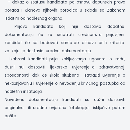
- dokaz o statusu kandidata po osnovu dopunskih prava
boraca i članova njihovih porodica u skladu sa Zakonom
izdatim od nadležnog organa.
Prijava
kandidata
koji
nije
dostavio
dodatnu
dokumentaciju
će
se
smatrati
urednom, a
prijavljeni
kandidat
će
se
bodovati
samo po
osnovu
onih
kriterija
za
koju
je dostavio
urednu
dokumentaciju.
Izabrani
kandidati, prije
zaključivanja
ugovora
o
radu,
dužni
su
dostaviti
ljekarsko
uvjerenje o
zdravstvenoj
sposobnosti, dok će škola službeno
zatražiti uvjerenje o
nekažnjavanju i uvjerenje o nevođenju krivičnog postupka od
nadležnh institucija.
Navedenu
dokumentaciju
kandidati
su
dužni
dostaviti
originalnu
ili uredno ovjerenu fotokopiju
isključivo putem
pošte.