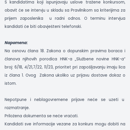
S kandidatima koji ispunjavaju uslove tražene konkursom,
obavit će se intervju u skladu sa Pravilnikom sa kriterijima za
prijem zaposlenika
u radni odnos. O terminu intervjua
kandidati će biti obavješteni telefonski.
Napomena:
Na osnovu člana 18. Zakona o dopunskim pravima boraca i
članova njihovih porodica HNK-a „Službene novine HNK-a“
broj: 6/18, 4/21,7/22, 11/23, prioritet pri zapošljavanju imaju lica
iz člana 1. Ovog
Zakona ukoliko uz prijavu dostave dokaz o
istom.
Nepotpune
i
neblagovremene
prijave
neće
se
uzeti
u
razmatranje.
Priložena dokumenta se neće vraćati.
Kandidati sve informacije vezane za konkurs mogu dobiti na