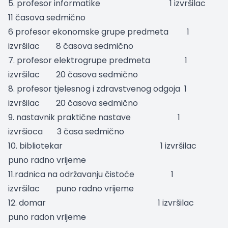
5. profesor informatike
1 izvršilac
11 časova sedmično
6 profesor ekonomske grupe predmeta
1
izvršilac
8 časova sedmično
7. profesor elektrogrupe predmeta
1
izvršilac
20 časova sedmično
8. profesor tjelesnog i zdravstvenog odgoja
1
izvršilac
20 časova sedmično
9. nastavnik praktične nastave
1
izvršioca
3 časa sedmično
10. bibliotekar
1 izvršilac
puno radno vrijeme
11.radnica na održavanju čistoće
1
izvršilac
puno radno vrijeme
12. domar
1 izvršilac
puno radon vrijeme