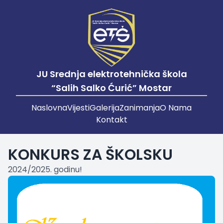
JU Srednja elektrotehnička škola
“Salih Salko Ćurić” Mostar
Naslovna
Vijesti
Galerija
Zanimanja
O Nama
Kontakt
KONKURS ZA ŠKOLSKU
2024/2025. godinu!