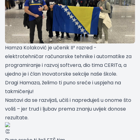
Hamza Kolaković je učenik II³ razred -
elektrotehničar računarske tehnike i automatike za
programiranje i razvoj softvera, dio tima CERITa, a
ujedno je i član Inovatorske sekcije naše škole.
Dragi Hamaza, želimo ti puno sreće i uspjeha na
takmičenju!
Nastavi da se razvijaš, učiš i napreduješ u onome što
voliš – jer trud i ljubav prema znanju uvijek donose
rezultate.