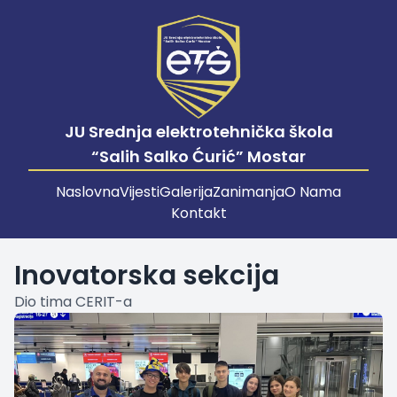
JU Srednja elektrotehnička škola
“Salih Salko Ćurić” Mostar
Naslovna
Vijesti
Galerija
Zanimanja
O Nama
Kontakt
Inovatorska sekcija
Dio tima CERIT-a