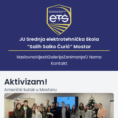
JU Srednja elektrotehnička škola
“Salih Salko Ćurić” Mostar
Naslovna
Vijesti
Galerija
Zanimanja
O Nama
Kontakt
Aktivizam!
Američki kutak u Mostaru