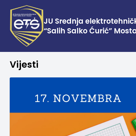
JU Srednja elektrotehnič
“Salih Salko Ćurić” Most
Vijesti