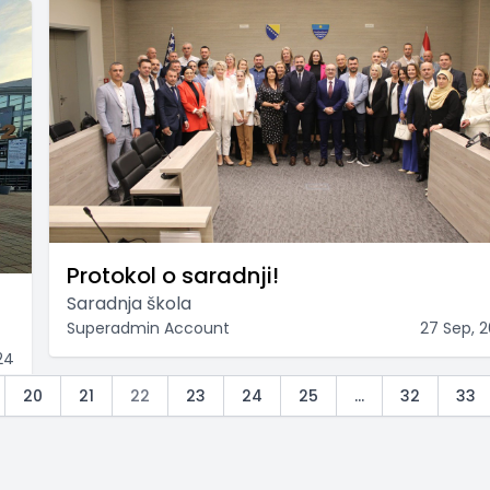
Protokol o saradnji!
Saradnja škola
Superadmin Account
27 Sep, 
24
20
21
22
23
24
25
...
32
33