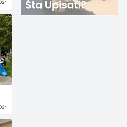
Šta Upisati?
2024
2024