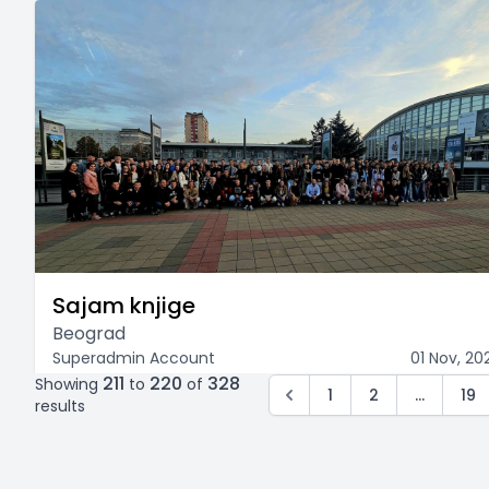
Sajam knjige
Beograd
Superadmin Account
01 Nov, 20
211
220
328
Showing
to
of
1
2
...
19
results