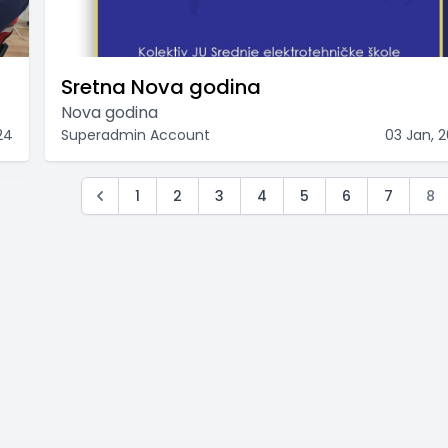
Sretna Nova godina
Nova godina
24
Superadmin Account
03 Jan, 
1
2
3
4
5
6
7
8